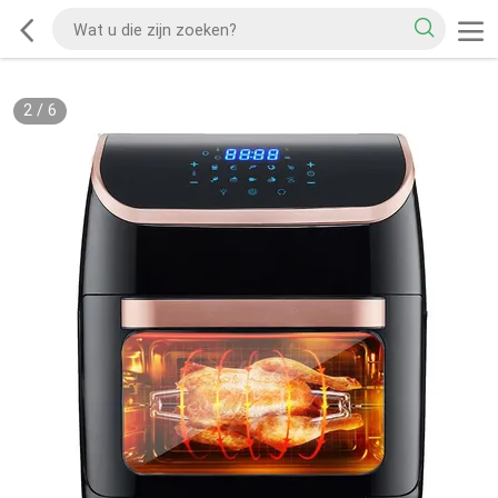
2
/
6