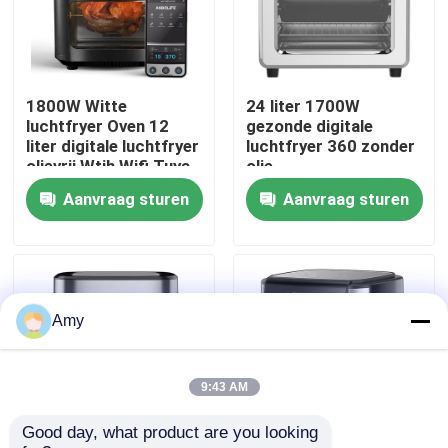
Over ons
1800W Witte
24 liter 1700W
Fabriekstocht
luchtfryer Oven 12
gezonde digitale
liter digitale luchtfryer
luchtfryer 360 zonder
olievrij Wtih Wifi Tuya
olie
Kwaliteitscontrole
Aanvraag sturen
Aanvraag sturen
Neem contact met ons op
Nieuws
Amy
Vraag een offerte
9:43 AM
Good day, what product are you looking 
Digitale luchtfryer