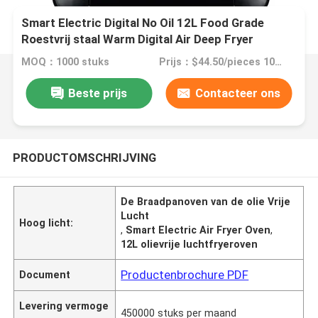
Smart Electric Digital No Oil 12L Food Grade
Roestvrij staal Warm Digital Air Deep Fryer
Olievrije Air Fryer Oven
MOQ：1000 stuks
Prijs：$44.50/pieces 1000-19999 pieces
Beste prijs
Contacteer ons
PRODUCTOMSCHRIJVING
De Braadpanoven van de olie Vrije
Lucht
Hoog licht:
,
Smart Electric Air Fryer Oven
,
12L olievrije luchtfryeroven
Productenbrochure PDF
Document
Levering vermoge
450000 stuks per maand