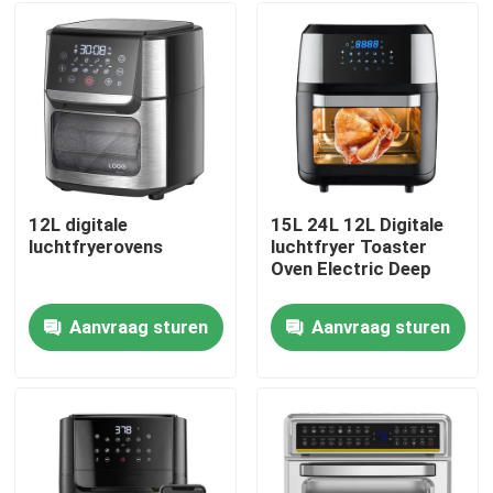
12L digitale
15L 24L 12L Digitale
luchtfryerovens
luchtfryer Toaster
Oven Electric Deep
Aanvraag sturen
Aanvraag sturen
Thuis
Producten
Video's