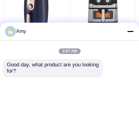
Amy
2L 2.6L 3.2L 4.5L 5.5L
Elektrische Airfryer
7L Mini Handmatige
9,2L Grote Maat
Airfryer Hete Rack
Mechanische Bediening
3:57 AM
Zonder Olie
PTFE
Beste prijs
Beste prijs
Good day, what product are you looking 
for?
Contacteer ons
Contacteer ons
Bekijk meer
Thuis
Ongeveer ons
Contacteer ons
Desktop Site
Sitemap
Privacybeleid