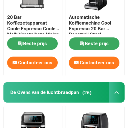
20 Bar
Automatische
Koffiezetapparaat
Koffiemachine Cool
Coole Espresso Coole
Espresso 20 Bar
Melk Verstelbare Molen
Roestvrij Staal
Thuis
Cappuccino
Beste prijs
Beste prijs
Contacteer ons
Contacteer ons
De Ovens van de luchtbraadpan
(26)