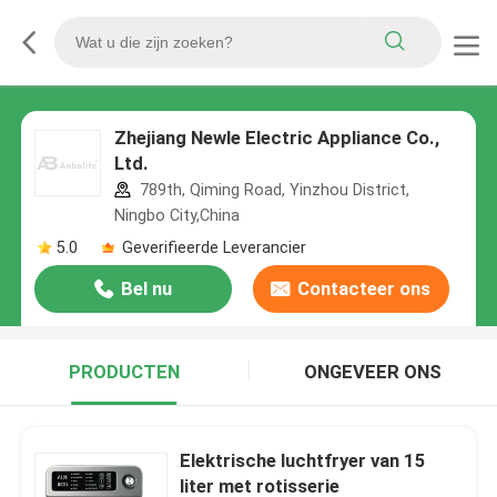
Zhejiang Newle Electric Appliance Co.,
Ltd.
789th, Qiming Road, Yinzhou District,
Ningbo City,China
5.0
Geverifieerde Leverancier
Bel nu
Contacteer ons
PRODUCTEN
ONGEVEER ONS
Elektrische luchtfryer van 15
liter met rotisserie