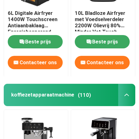
6L Digitale Airfryer
10L Bladloze Airfryer
stoommachine voor kleding
1400W Touchscreen
met Voedselverdeler
Antiaanbaklaag
2200W Olievrij 80%
Energiebesparend
Minder Vet Touch
Blender Chopper
Huishoudelijk
Digitaal
Beste prijs
Beste prijs
citrusvrucht juicer
Contacteer ons
Contacteer ons
Elektrische ventilatoren voor huishoudens
Mensen persoonlijke verzorgingsproducten
koffiezetapparaatmachine
(110)
Vrouwenproducten voor persoonlijke verzorging
Kleding IJzer