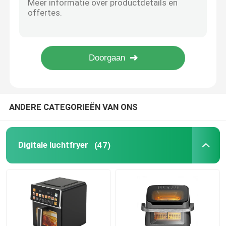
2800W 3000W 2000W 2400W Elektrische kleding
Elektrische draadloze stof ijzeren stoomverticale 1000W thermostaatbesturing
koffiezetapparaatmachine
2400W 2800W 3000W 2000W Draadloos Verticaal Elektrisch Stoomstaal
Reizen Mini Stoomstaal Professionele Draagbare Handgehouden Verticale Stoomstaal
De Ovens van de luchtbraadpan
2000W 2400W 2800W 3000W Elektrische draadloze kleding
dubbele luchtfryer
ANDERE CATEGORIEËN VAN ONS
handmatige luchtfryer
Digitale luchtfryer
(47)
Wafelbroodjesmakers
Elektrische persgrill
Stoomstalen