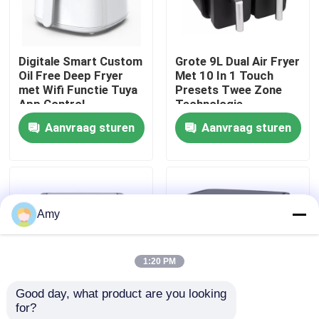
Over ons
Digitale Smart Custom
Grote 9L Dual Air Fryer
Oil Free Deep Fryer
Met 10 In 1 Touch
Fabriekstocht
met Wifi Functie Tuya
Presets Twee Zone
App Control
Technologie
Aanvraag sturen
Aanvraag sturen
Kwaliteitscontrole
Neem contact met ons op
Amy
Nieuws
1:20 PM
Vraag een offerte
Good day, what product are you looking 
for?
9L Air Fryer 8L Met 2
2400W 9L Dual Air
Digitale luchtfryer