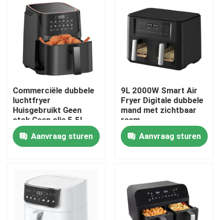
Commerciële dubbele
9L 2000W Smart Air
luchtfryer
Fryer Digitale dubbele
Huisgebruikt Geen
mand met zichtbaar
stok Geen olie 5.5L
raam
Aanvraag sturen
Aanvraag sturen
Thuis
Producten
Video's