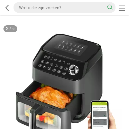
2
/
6