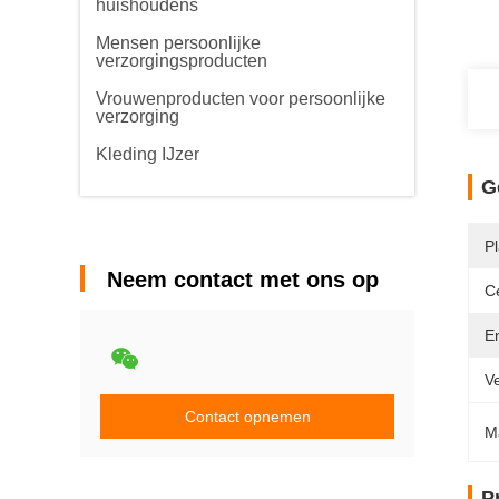
huishoudens
Mensen persoonlijke
verzorgingsproducten
Vrouwenproducten voor persoonlijke
verzorging
Kleding IJzer
G
P
Neem contact met ons op
Ce
En
V
Contact opnemen
M
P