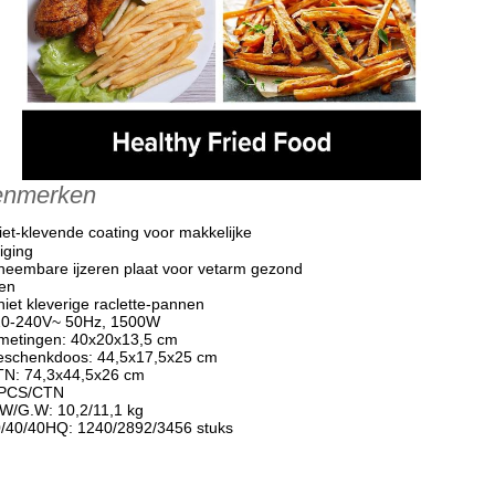
enmerken
iet-klevende coating voor makkelijke
iging
fneembare ijzeren plaat voor vetarm gezond
len
 niet kleverige raclette-pannen
20-240V~ 50Hz, 1500W
fmetingen: 40x20x13,5 cm
eschenkdoos: 44,5x17,5x25 cm
TN: 74,3x44,5x26 cm
 PCS/CTN
.W/G.W: 10,2/11,1 kg
0/40/40HQ: 1240/2892/3456 stuks