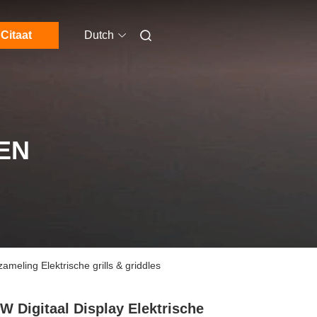
Citaat
Dutch
EN
meling Elektrische grills & griddles
W Digitaal Display Elektrische