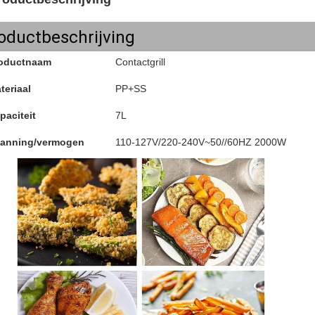
oductbeschrijving
oductnaam
Contactgrill
teriaal
PP+SS
paciteit
7L
anning/vermogen
110-127V/220-240V~50//60HZ 2000W