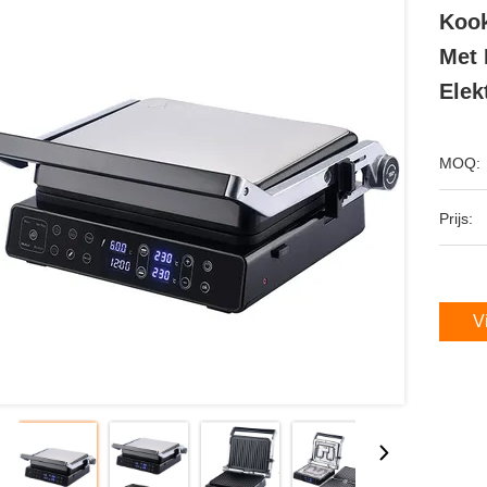
Kook
Met 
Elek
MOQ:
Prijs:
V