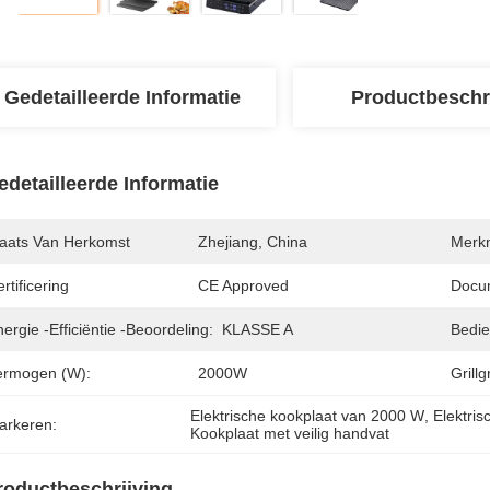
Gedetailleerde Informatie
Productbeschr
edetailleerde Informatie
laats Van Herkomst
Zhejiang, China
Merk
rtificering
CE Approved
Docu
ergie -efficiëntie -beoordeling:
KLASSE A
Bedie
ermogen (w):
2000W
Grillg
Elektrische kookplaat van 2000 W
, 
Elektris
arkeren:
Kookplaat met veilig handvat
roductbeschrijving