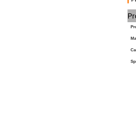
Pr
Pr
Ma
Ca
Sp