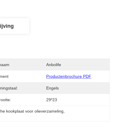
ijving
naam
Anbolife
ment
Productenbrochure PDF
ningstaal:
Engels
rootte:
29*23
che kookplaat voor olieverzameling
, 