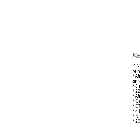
K
* N
rein
* A
gril
* 8
* 2
* A
* G
* C
* 4
* N
* 2