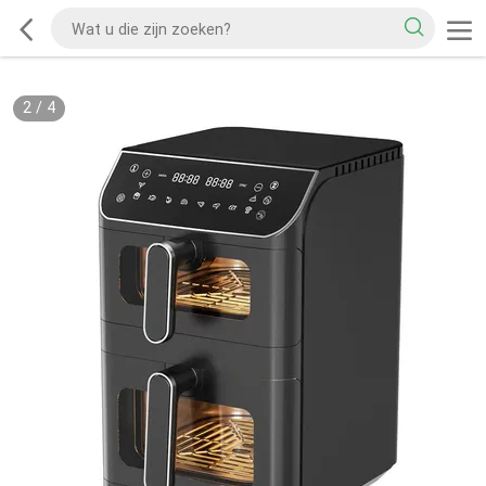
2
/
4