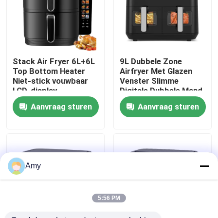
Over ons
Fabriekstocht
Stack Air Fryer 6L+6L
9L Dubbele Zone
Top Bottom Heater
Airfryer Met Glazen
Niet-stick vouwbaar
Venster Slimme
Kwaliteitscontrole
LCD-display
Digitale Dubbele Mand
Aanvraag sturen
Aanvraag sturen
Neem contact met ons op
Nieuws
Amy
Vraag een offerte
5:56 PM
Digitale luchtfryer