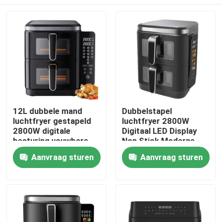
12L dubbele mand
Dubbelstapel
luchtfryer gestapeld
luchtfryer 2800W
2800W digitale
Digitaal LED Display
besturing vouwbare
Non Stick Moderne
LED menu
Thuis
Aanvraag sturen
Aanvraag sturen
Producten
Video's