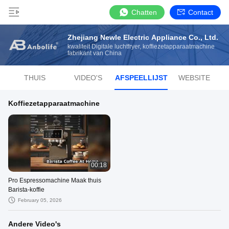
Chatten
Contact
Zhejiang Newle Electric Appliance Co., Ltd.
kwaliteit Digitale luchtfryer, koffiezetapparaatmachine
fabrikant van China
THUIS
VIDEO'S
AFSPEELLIJST
WEBSITE
Koffiezetapparaatmachine
00:18
Pro Espressomachine Maak thuis
Barista-koffie
February 05, 2026
Andere Video's